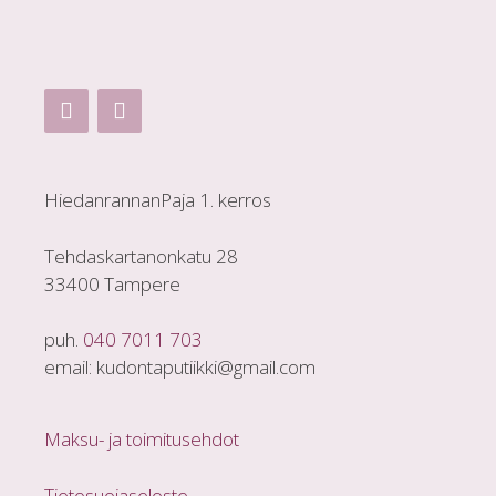
HiedanrannanPaja 1. kerros
Tehdaskartanonkatu 28
33400 Tampere
puh.
040 7011 703
email: kudontaputiikki@gmail.com
Maksu- ja toimitusehdot
Tietosuojaseloste