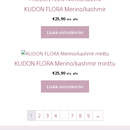
KUDON FLORA Merino/kashmir
€
25,90
sis. alv
Lisää ostoskoriin
KUDON FLORA Merino/kashmir minttu
€
25,90
sis. alv
Lisää ostoskoriin
1
2
3
4
…
7
8
9
→