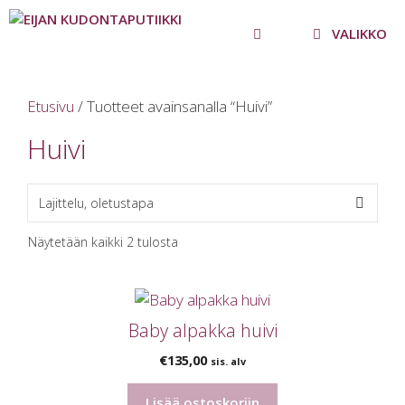
Siirry
sisältöön
VALIKKO
Etusivu
/ Tuotteet avainsanalla “Huivi”
Huivi
Näytetään kaikki 2 tulosta
Baby alpakka huivi
€
135,00
sis. alv
Lisää ostoskoriin