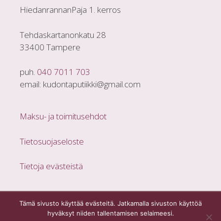
HiedanrannanPaja 1. kerros
Tehdaskartanonkatu 28
33400 Tampere
puh.
040 7011 703
email: kudontaputiikki@gmail.com
Maksu- ja toimitusehdot
Tietosuojaseloste
Tietoja evästeistä
Tämä sivusto käyttää evästeitä. Jatkamalla sivuston käyttöä
hyväksyt niiden tallentamisen selaimeesi.
Nimike lisätty ostoskoriin.