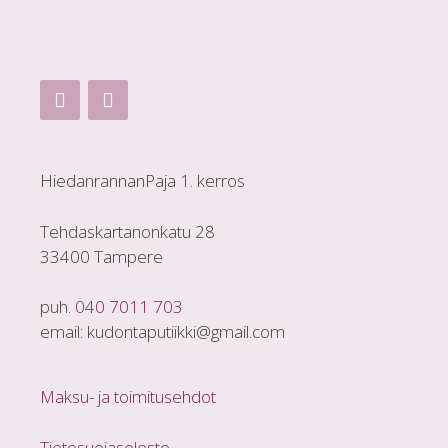
HiedanrannanPaja 1. kerros
Tehdaskartanonkatu 28
33400 Tampere
puh.
040 7011 703
email: kudontaputiikki@gmail.com
Maksu- ja toimitusehdot
Tietosuojaseloste