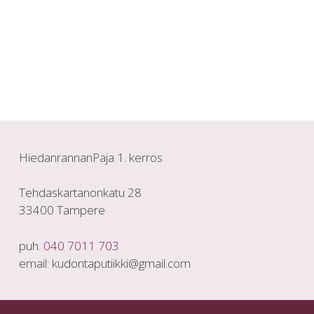
HiedanrannanPaja 1. kerros
Tehdaskartanonkatu 28
33400 Tampere
puh.
040 7011 703
email: kudontaputiikki@gmail.com