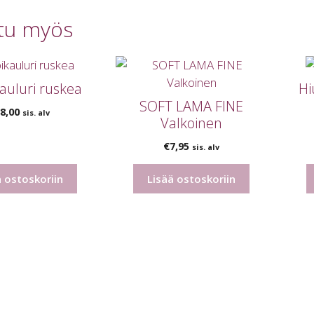
tu myös
auluri ruskea
Hi
SOFT LAMA FINE
8,00
sis. alv
Valkoinen
€
7,95
sis. alv
ä ostoskoriin
Lisää ostoskoriin