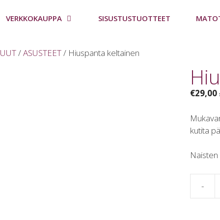
VERKKOKAUPPA
SISUSTUSTUOTTEET
MATO
UUT
/
ASUSTEET
/ Hiuspanta keltainen
Hiu
€
29,00
Mukavan 
kutita p
Naisten
-
Hiuspan
keltaine
määrä