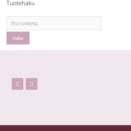
Tuotehaku
Etsi:
Haku