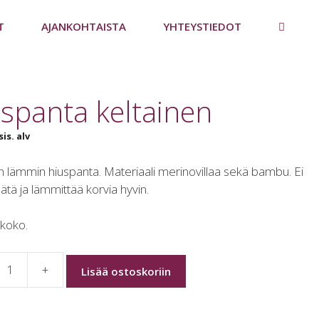
T
AJANKOHTAISTA
YHTEYSTIEDOT
spanta keltainen
sis. alv
lämmin hiuspanta. Materiaali merinovillaa sekä bambu. Ei
äätä ja lämmittää korvia hyvin.
 koko.
+
Lisää ostoskoriin
ta
n