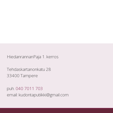
HiedanrannanPaja 1. kerros
Tehdaskartanonkatu 28
33400 Tampere
puh.
040 7011 703
email: kudontaputiikki@gmail.com