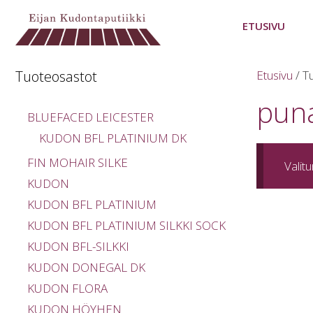
Siirry
sisältöön
ETUSIVU
Tuoteosastot
Etusivu
/ T
pun
BLUEFACED LEICESTER
KUDON BFL PLATINIUM DK
FIN MOHAIR SILKE
Valitu
KUDON
KUDON BFL PLATINIUM
KUDON BFL PLATINIUM SILKKI SOCK
KUDON BFL-SILKKI
KUDON DONEGAL DK
KUDON FLORA
KUDON HÖYHEN