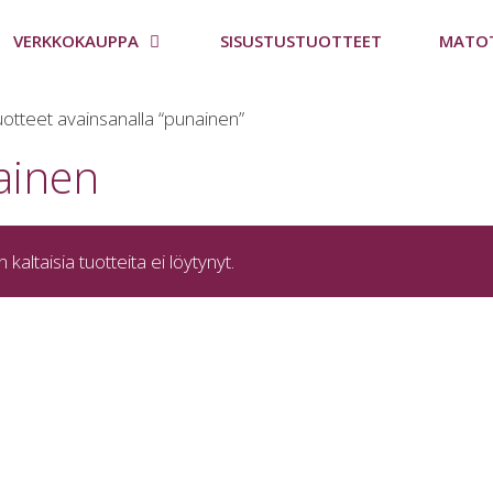
VERKKOKAUPPA
SISUSTUSTUOTTEET
MATO
uotteet avainsanalla “punainen”
ainen
n kaltaisia tuotteita ei löytynyt.