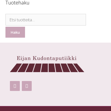
Tuotehaku
Etsi:
Haku