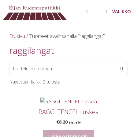
Siirry
sisältöön
VALIKKO
Etusivu
/ Tuotteet avainsanalla “raggilangat”
raggilangat
Näytetään kaikki 2 tulosta
RAGGI TENCEL ruskea
€
8,20
sis. alv
Lisää ostoskoriin