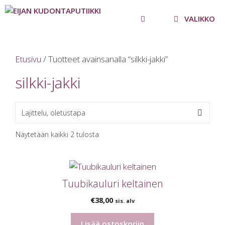
Siirry
sisältöön
VALIKKO
Etusivu
/ Tuotteet avainsanalla “silkki-jakki”
silkki-jakki
Näytetään kaikki 2 tulosta
Tuubikauluri keltainen
€
38,00
sis. alv
Lisää ostoskoriin