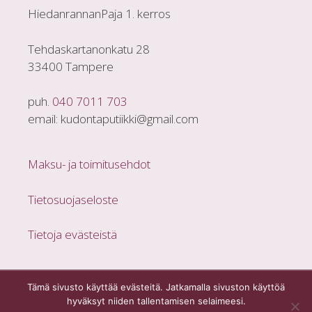
HiedanrannanPaja 1. kerros
Tehdaskartanonkatu 28
33400 Tampere
puh.
040 7011 703
email: kudontaputiikki@gmail.com
Maksu- ja toimitusehdot
Tietosuojaseloste
Tietoja evästeistä
Tämä sivusto käyttää evästeitä. Jatkamalla sivuston käyttöä
hyväksyt niiden tallentamisen selaimeesi.
Nimike lisätty ostoskoriin.