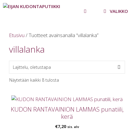
Siirry
sisältöön
VALIKKO
Etusivu
/ Tuotteet avainsanalla “villalanka”
villalanka
Näytetään kaikki 8 tulosta
KUDON RANTAVAINION LAMMAS punatiili,
kerä
€
7,20
sis. alv