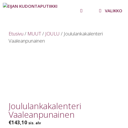
Siirry
sisältöön
VALIKKO
Etusivu
/
MUUT
/
JOULU
/ Joululankakalenteri
Vaaleanpunainen
Joululankakalenteri
Vaaleanpunainen
€
143,10
sis. alv