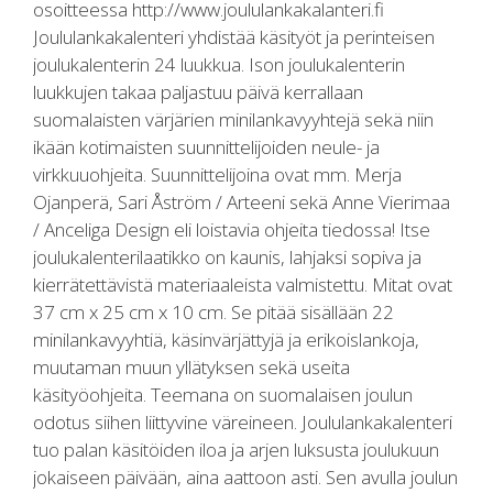
osoitteessa http://www.joululankakalanteri.fi
Joululankakalenteri yhdistää käsityöt ja perinteisen
joulukalenterin 24 luukkua. Ison joulukalenterin
luukkujen takaa paljastuu päivä kerrallaan
suomalaisten värjärien minilankavyyhtejä sekä niin
ikään kotimaisten suunnittelijoiden neule- ja
virkkuuohjeita. Suunnittelijoina ovat mm. Merja
Ojanperä, Sari Åström / Arteeni sekä Anne Vierimaa
/ Anceliga Design eli loistavia ohjeita tiedossa! Itse
joulukalenterilaatikko on kaunis, lahjaksi sopiva ja
kierrätettävistä materiaaleista valmistettu. Mitat ovat
37 cm x 25 cm x 10 cm. Se pitää sisällään 22
minilankavyyhtiä, käsinvärjättyjä ja erikoislankoja,
muutaman muun yllätyksen sekä useita
käsityöohjeita. Teemana on suomalaisen joulun
odotus siihen liittyvine väreineen. Joululankakalenteri
tuo palan käsitöiden iloa ja arjen luksusta joulukuun
jokaiseen päivään, aina aattoon asti. Sen avulla joulun