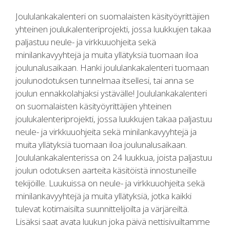
Joululankakalenteri on suomalaisten käsityöyrittäjien
yhteinen joulukalenteriprojekti, jossa luukkujen takaa
paljastuu neule- ja virkkuuohjeita sekä
minilankavyyhtejä ja muita yllätyksiä tuomaan iloa
joulunalusaikaan. Hanki joululankakalenteri tuomaan
joulunodotuksen tunnelmaa itsellesi, tai anna se
joulun ennakkolahjaksi ystävälle! Joululankakalenteri
on suomalaisten käsityöyrittäjien yhteinen
joulukalenteriprojekti, jossa luukkujen takaa paljastuu
neule- ja virkkuuohjeita sekä minilankavyyhtejä ja
muita yllätyksiä tuomaan iloa joulunalusaikaan.
Joululankakalenterissa on 24 luukkua, joista paljastuu
joulun odotuksen aarteita käsitöistä innostuneille
tekijöille. Luukuissa on neule- ja virkkuuohjeita sekä
minilankavyyhtejä ja muita yllätyksiä, jotka kaikki
tulevat kotimaisilta suunnittelijoilta ja värjäreiltä.
Lisäksi saat avata luukun joka päivä nettisivuiltamme