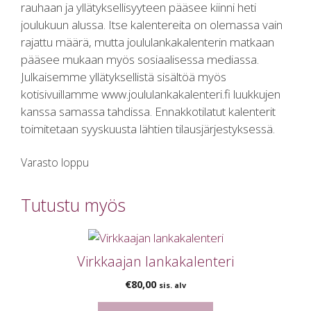
rauhaan ja yllätyksellisyyteen pääsee kiinni heti
joulukuun alussa. Itse kalentereita on olemassa vain
rajattu määrä, mutta joululankakalenterin matkaan
pääsee mukaan myös sosiaalisessa mediassa.
Julkaisemme yllätyksellistä sisältöä myös
kotisivuillamme www.joululankakalenteri.fi luukkujen
kanssa samassa tahdissa. Ennakkotilatut kalenterit
toimitetaan syyskuusta lähtien tilausjärjestyksessä.
Varasto loppu
Tutustu myös
Virkkaajan lankakalenteri
€
80,00
sis. alv