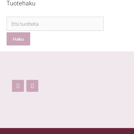
Tuotehaku
Etsi:
Haku