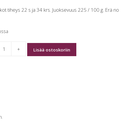
kot tiheys 22 s ja 34 krs. Juoksevuus 225 / 100 g. Erä no
ossa
+
Lisää ostoskoriin
N
n.