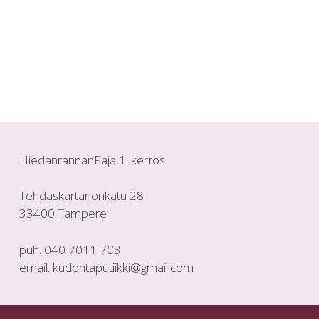
HiedanrannanPaja 1. kerros
Tehdaskartanonkatu 28
33400 Tampere
puh.
040 7011 703
email: kudontaputiikki@gmail.com