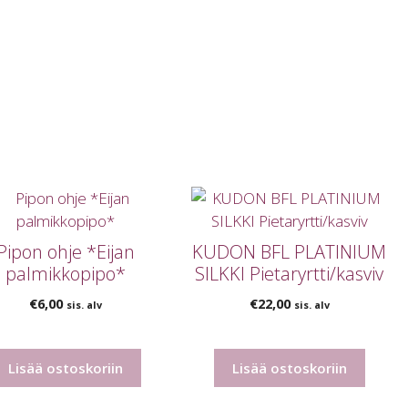
Pipon ohje *Eijan
KUDON BFL PLATINIUM
palmikkopipo*
SILKKI Pietaryrtti/kasviv
€
6,00
€
22,00
sis. alv
sis. alv
Lisää ostoskoriin
Lisää ostoskoriin