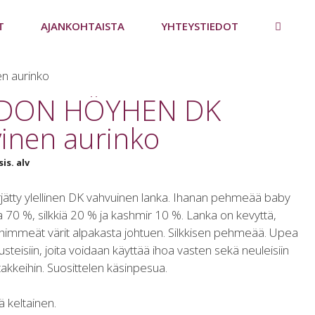
T
AJANKOHTAISTA
YHTEYSTIEDOT
n aurinko
DON HÖYHEN DK
vinen aurinko
sis. alv
jätty ylellinen DK vahvuinen lanka. Ihanan pehmeää baby
 70 %, silkkiä 20 % ja kashmir 10 %. Lanka on kevyttä,
himmeät värit alpakasta johtuen. Silkkisen pehmeää. Upea
usteisiin, joita voidaan käyttää ihoa vasten sekä neuleisiin
takkeihin. Suosittelen käsinpesua.
eä keltainen.