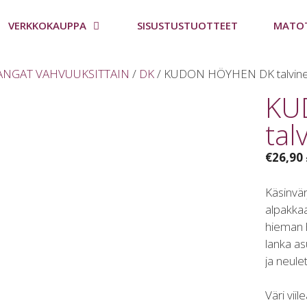
VERKKOKAUPPA
SISUSTUSTUOTTEET
MATO
ANGAT VAHVUUKSITTAIN
/
DK
/ KUDON HÖYHEN DK talvine
KU
tal
€
26,90
Käsinvär
alpakkaa
hieman 
lanka as
ja neule
Väri viil