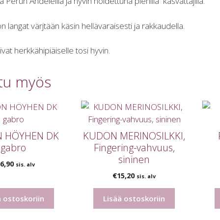
ä Perun Andeleilla ja hyvin hoidettuna pienillä kasvattajilla.
n langat värjtään käsin hellävaraisesti ja rakkaudella.
vat herkkähipiäiselle tosi hyvin.
tu myös
 HÖYHEN DK
KUDON MERINOSILKKI,
gabro
Fingering-vahvuus,
sininen
6,90
sis. alv
€
15,20
sis. alv
ä ostoskoriin
Lisää ostoskoriin