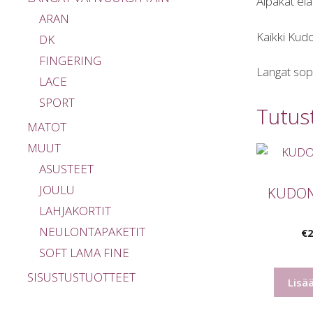
Alpakat elä
ARAN
Kaikki Kudo
DK
FINGERING
Langat sopi
LACE
SPORT
Tutus
MATOT
MUUT
ASUSTEET
JOULU
KUDON
LAHJAKORTIT
NEULONTAPAKETIT
€
2
SOFT LAMA FINE
SISUSTUSTUOTTEET
Lisä