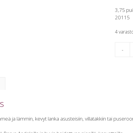
3,75 pui
20115
4 varast
-
KUDON
HÖYHE
DK
talvinen
aurinko
määrä
s
ä ja lämmin, kevyt lanka asusteisiin, villatakkiin tai puseroo