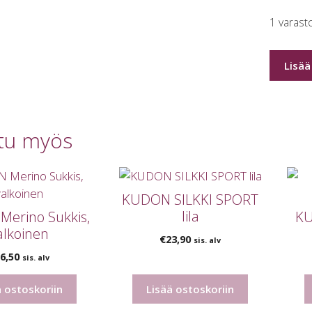
1 varast
KUDON
Lisää
SHEILA
SUKKA
DK
kasvivärj
tu myös
määrä
KUDON SILKKI SPORT
lila
erino Sukkis,
KU
alkoinen
€
23,90
sis. alv
6,50
sis. alv
ä ostoskoriin
Lisää ostoskoriin