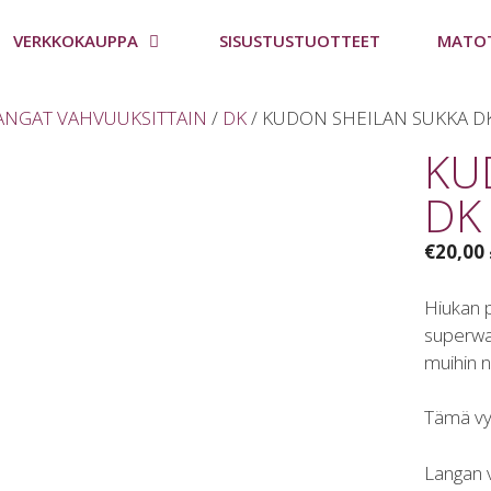
VERKKOKAUPPA
SISUSTUSTUOTTEET
MATO
ANGAT VAHVUUKSITTAIN
/
DK
/ KUDON SHEILAN SUKKA DK k
KU
DK 
€
20,00
Hiukan 
superwas
muihin ne
Tämä vyyh
Langan 