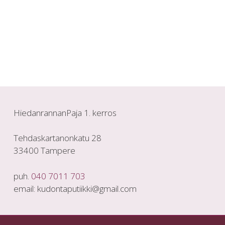
HiedanrannanPaja 1. kerros
Tehdaskartanonkatu 28
33400 Tampere
puh.
040 7011 703
email: kudontaputiikki@gmail.com