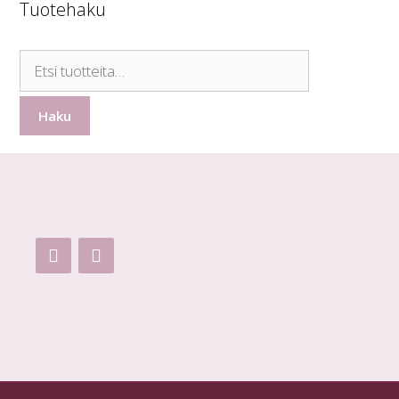
Tuotehaku
Etsi:
Haku