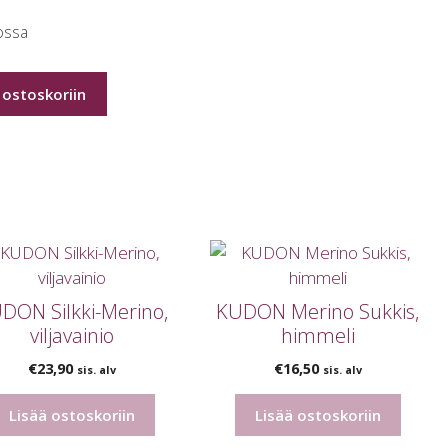
ossa
 ostoskoriin
N
ätty
DON Silkki-Merino,
KUDON Merino Sukkis,
viljavainio
himmeli
€
23,90
€
16,50
sis. alv
sis. alv
Lisää ostoskoriin
Lisää ostoskoriin