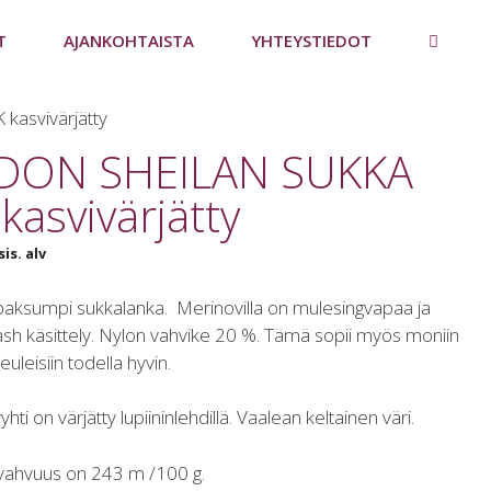
T
AJANKOHTAISTA
YHTEYSTIEDOT
asvivärjätty
DON SHEILAN SUKKA
kasvivärjätty
sis. alv
paksumpi sukkalanka. Merinovilla on mulesingvapaa ja
h käsittely. Nylon vahvike 20 %. Tämä sopii myös moniin
uleisiin todella hyvin.
ti on värjätty lupiininlehdillä. Vaalean keltainen väri.
vahvuus on 243 m /100 g.