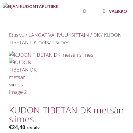
Siirry
sisältöön
VALIKKO
Etusivu
/
LANGAT VAHVUUKSITTAIN
/
DK
/ KUDON
TIBETAN DK metsän siimes
KUDON TIBETAN DK metsän
siimes
€
24,40
sis. alv