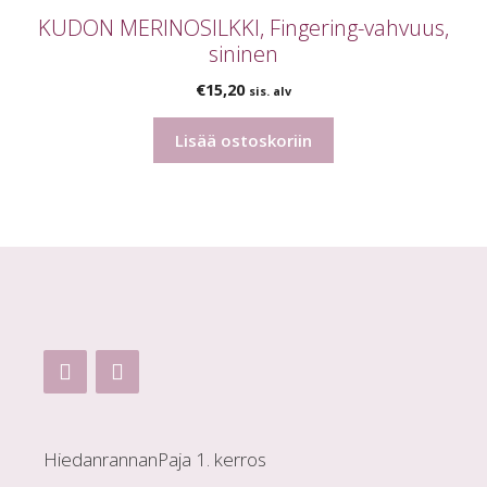
KUDON MERINOSILKKI, Fingering-vahvuus,
sininen
€
15,20
sis. alv
Lisää ostoskoriin
HiedanrannanPaja 1. kerros