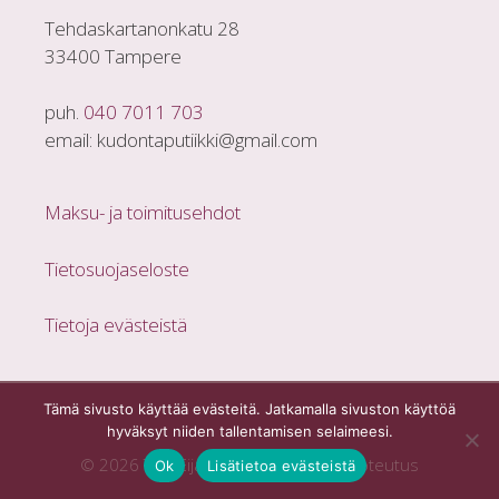
Tehdaskartanonkatu 28
33400 Tampere
puh.
040 7011 703
email: kudontaputiikki@gmail.com
Maksu- ja toimitusehdot
Tietosuojaseloste
Tietoja evästeistä
Tämä sivusto käyttää evästeitä. Jatkamalla sivuston käyttöä
hyväksyt niiden tallentamisen selaimeesi.
© 2026 T:mi Eijan Kudontaputiikki |
Toteutus
Ok
Lisätietoa evästeistä