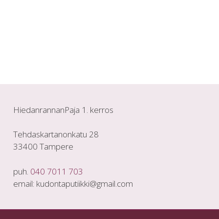
HiedanrannanPaja 1. kerros
Tehdaskartanonkatu 28
33400 Tampere
puh.
040 7011 703
email: kudontaputiikki@gmail.com