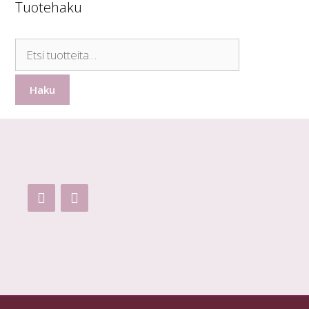
Tuotehaku
Etsi:
Haku