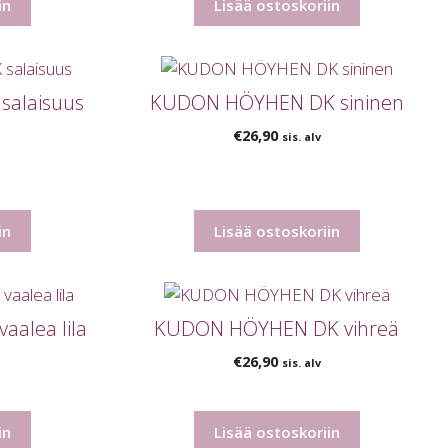
in
Lisää ostoskoriin
alaisuus
KUDON HÖYHEN DK sininen
€
26,90
sis. alv
in
Lisää ostoskoriin
alea lila
KUDON HÖYHEN DK vihreä
€
26,90
sis. alv
in
Lisää ostoskoriin