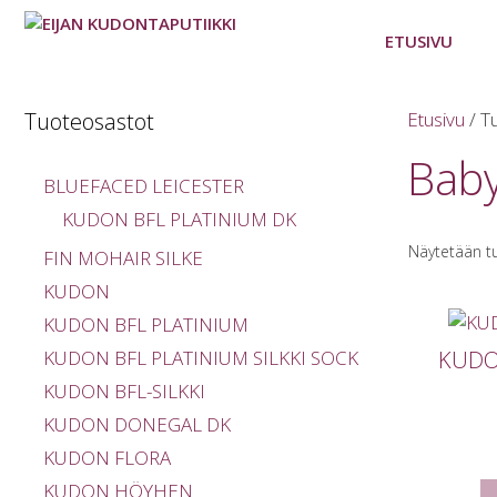
Siirry
sisältöön
ETUSIVU
Tuoteosastot
Etusivu
/ T
Bab
BLUEFACED LEICESTER
KUDON BFL PLATINIUM DK
Näytetään tu
FIN MOHAIR SILKE
KUDON
KUDON BFL PLATINIUM
KUDO
KUDON BFL PLATINIUM SILKKI SOCK
KUDON BFL-SILKKI
KUDON DONEGAL DK
KUDON FLORA
KUDON HÖYHEN