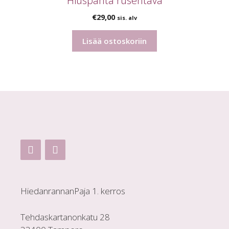
Hiuspanta rusehtava
€
29,00
sis. alv
Lisää ostoskoriin
HiedanrannanPaja 1. kerros
Tehdaskartanonkatu 28