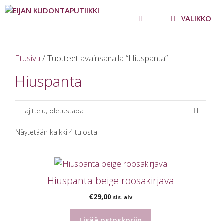
Siirry
sisältöön
VALIKKO
Etusivu
/ Tuotteet avainsanalla “Hiuspanta”
Hiuspanta
Näytetään kaikki 4 tulosta
Hiuspanta beige roosakirjava
€
29,00
sis. alv
Lisää ostoskoriin